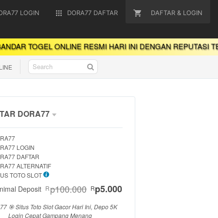
ORA77 LOGIN
DORA77 DAFTAR
DAFTAR & LOGIN
E RESMI HARI INI DENGAN REPUTASI TEPERCAYA, DIRANCA
Search
LINE
DORA77
TAR DORA77
88
rmasi Seputar DORA77
$
luded:
RA77
CTED
luded:
RA77 LOGIN
by you or one client, in a single end
luded:
RA77 DAFTAR
uct which end users
are not
charged for.
luded:
RA77 ALTERNATIF
otal price includes the item price and a
luded:
TUS TOTO SLOT
 fee.
p100.000
p5.000
nimal Deposit
R
R
 🎯 Situs Toto Slot Gacor Hari Ini, Depo 5K
Login Cepat Gampang Menang