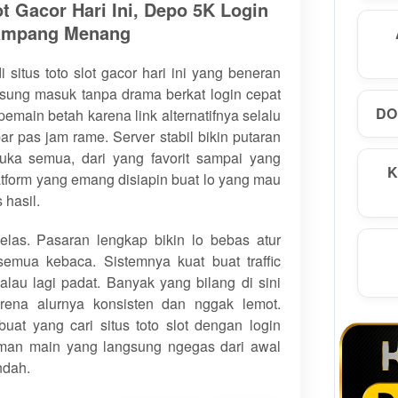
t Gacor Hari Ini, Depo 5K Login
ampang Menang
situs toto slot gacor hari ini yang beneran
gsung masuk tanpa drama berkat login cepat
DO
emain betah karena link alternatifnya selalu
ar pas jam rame. Server stabil bikin putaran
uka semua, dari yang favorit sampai yang
K
platform yang emang disiapin buat lo yang mau
 hasil.
las. Pasaran lengkap bikin lo bebas atur
 semua kebaca. Sistemnya kuat buat traffic
lau lagi padat. Banyak yang bilang di sini
na alurnya konsisten dan nggak lemot.
buat yang cari situs toto slot dengan login
aman main yang langsung ngegas dari awal
ndah.