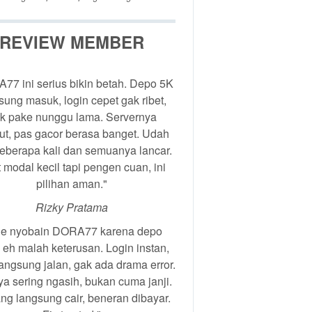
REVIEW MEMBER
77 ini serius bikin betah. Depo 5K
sung masuk, login cepet gak ribet,
k pake nunggu lama. Servernya
ut, pas gacor berasa banget. Udah
berapa kali dan semuanya lancar.
 modal kecil tapi pengen cuan, ini
pilihan aman."
Rizky Pratama
e nyobain DORA77 karena depo
, eh malah keterusan. Login instan,
angsung jalan, gak ada drama error.
ya sering ngasih, bukan cuma janji.
g langsung cair, beneran dibayar.