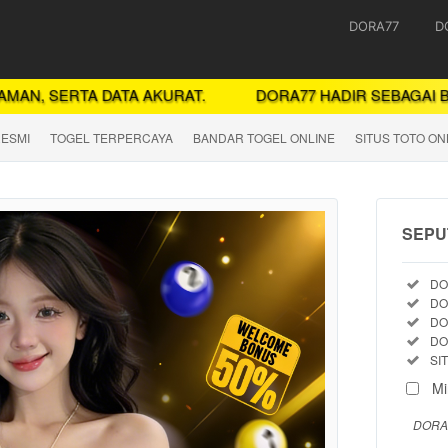
DORA77
D
URAT.
DORA77 HADIR SEBAGAI BANDAR TOGEL ONLIN
RESMI
TOGEL TERPERCAYA
BANDAR TOGEL ONLINE
SITUS TOTO ON
SEPU
Info
Inc
DO
SELE
Inc
DO
Use, 
Inc
DO
prod
Inc
DO
The t
Inc
SI
buyer
Mi
View
DORA77
license